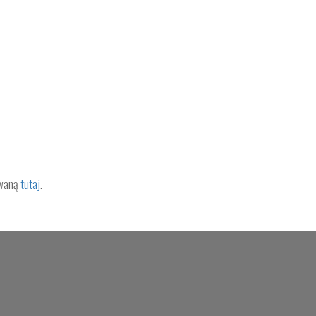
owaną
tutaj
.