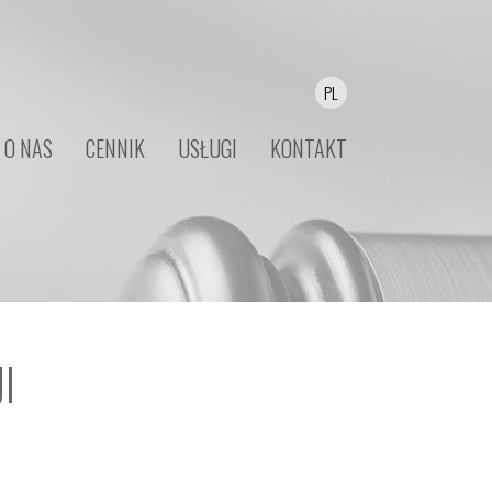
PL
O NAS
CENNIK
USŁUGI
KONTAKT
I