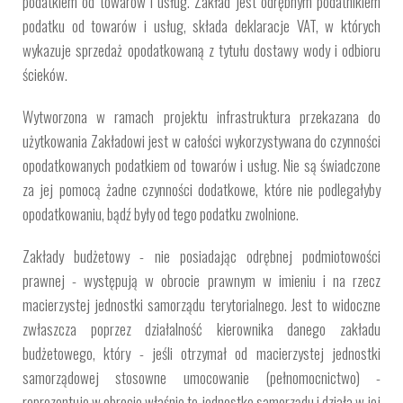
podatkiem od towarów i usług. Zakład jest odrębnym podatnikiem
podatku od towarów i usług, składa deklaracje VAT, w których
wykazuje sprzedaż opodatkowaną z tytułu dostawy wody i odbioru
ścieków.
Wytworzona w ramach projektu infrastruktura przekazana do
użytkowania Zakładowi jest w całości wykorzystywana do czynności
opodatkowanych podatkiem od towarów i usług. Nie są świadczone
za jej pomocą żadne czynności dodatkowe, które nie podlegałyby
opodatkowaniu, bądź były od tego podatku zwolnione.
Zakłady budżetowy - nie posiadając odrębnej podmiotowości
prawnej - występują w obrocie prawnym w imieniu i na rzecz
macierzystej jednostki samorządu terytorialnego. Jest to widoczne
zwłaszcza poprzez działalność kierownika danego zakładu
budżetowego, który - jeśli otrzymał od macierzystej jednostki
samorządowej stosowne umocowanie (pełnomocnictwo) -
reprezentuje w obrocie właśnie tę jednostkę samorządu i działa w jej