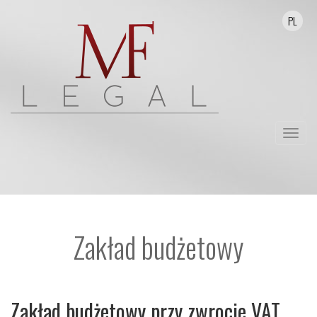
PL
Przełą
nawika
Zakład budżetowy
Zakład budżetowy przy zwrocie VAT