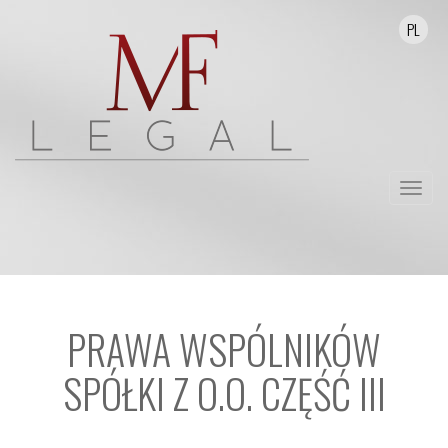
PL
Przełą
nawika
PRAWA WSPÓLNIKÓW
SPÓŁKI Z O.O. CZĘŚĆ III